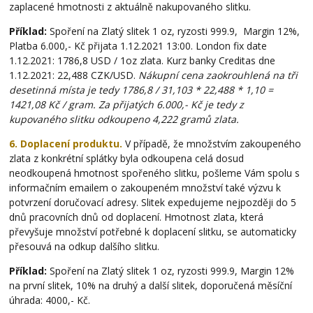
zaplacené hmotnosti z aktuálně nakupovaného slitku.
Příklad:
Spoření na Zlatý slitek 1 oz, ryzosti 999.9, Margin 12%,
Platba 6.000,- Kč přijata 1.12.2021 13:00. London fix date
1.12.2021: 1786,8 USD / 1oz zlata. Kurz banky Creditas dne
1.12.2021: 22,488 CZK/USD.
Nákupní cena zaokrouhlená na tři
desetinná místa je tedy 1786,8 / 31,103 * 22,488 * 1,10 =
1421,08 Kč / gram. Za přijatých 6.000,- Kč je tedy z
kupovaného slitku odkoupeno 4,222 gramů zlata.
6. Doplacení produktu.
V případě, že množstvím zakoupeného
zlata z konkrétní splátky byla odkoupena celá dosud
neodkoupená hmotnost spořeného slitku, pošleme Vám spolu s
informačním emailem o zakoupeném množství také výzvu k
potvrzení doručovací adresy. Slitek expedujeme nejpozději do 5
dnů pracovních dnů od doplacení. Hmotnost zlata, která
převyšuje množství potřebné k doplacení slitku, se automaticky
přesouvá na odkup dalšího slitku.
Příklad:
Spoření na Zlatý slitek 1 oz, ryzosti 999.9, Margin 12%
na první slitek, 10% na druhý a další slitek, doporučená měsíční
úhrada: 4000,- Kč.