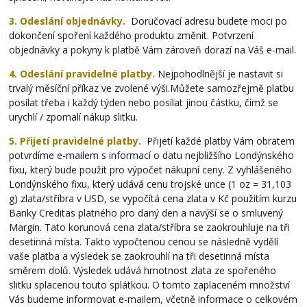
3. Odeslání objednávky.
Doručovací adresu budete moci po
dokončení spoření každého produktu změnit. Potvrzení
objednávky a pokyny k platbě Vám zároveň dorazí na Váš e-mail.
4. Odeslání pravidelné platby.
Nejpohodlnější je nastavit si
trvalý měsíční příkaz ve zvolené výši.
Můžete samozřejmě platbu
posílat třeba i každý týden nebo posílat jinou částku, čímž se
urychlí / zpomalí nákup slitku.
5. Přijetí pravidelné platby.
Přijetí každé platby Vám obratem
potvrdíme e-mailem s informací o datu nejbližšího Londýnského
fixu, který bude použit pro výpočet nákupní ceny. Z vyhlášeného
Londýnského fixu, který udává cenu trojské unce (1 oz = 31,103
g) zlata/stříbra v USD, se vypočítá cena zlata v Kč použitím kurzu
Banky Creditas platného pro daný den a navýší se o smluvený
Margin. Tato korunová cena zlata/stříbra se zaokrouhluje na tři
desetinná místa. Takto vypočtenou cenou se následně vydělí
vaše platba a výsledek se zaokrouhlí na tři desetinná místa
směrem dolů. Výsledek udává hmotnost zlata ze spořeného
slitku splacenou touto splátkou. O tomto zaplaceném množství
Vás budeme informovat e-mailem, včetně informace o celkovém