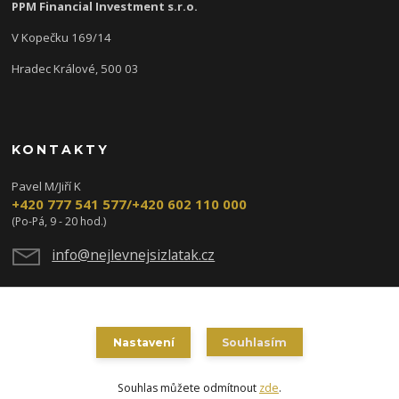
PPM Financial Investment s.r.o.
V Kopečku 169/14
Hradec Králové, 500 03
KONTAKTY
Pavel M/Jiří K
+420 777 541 577/+420 602 110 000
(Po-Pá, 9 - 20 hod.)
info@nejlevnejsizlatak.cz
Nastavení
Souhlasím
Souhlas můžete odmítnout
zde
.
Vytvořeno na
Eshop-rychle.cz