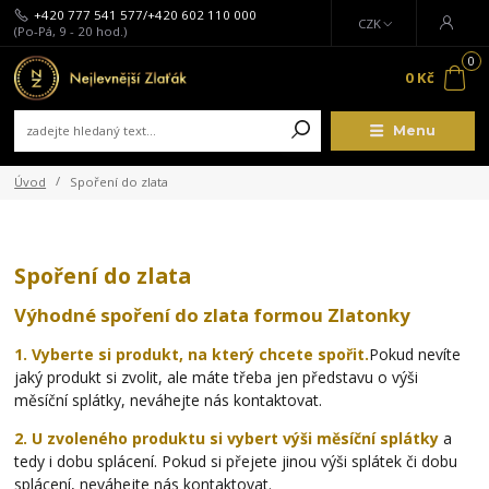
+420 777 541 577/+420 602 110 000
CZK
(Po-Pá, 9 - 20 hod.)
0
0 Kč
Menu
Úvod
Spoření do zlata
Spoření do zlata
Výhodné spoření do zlata formou Zlatonky
1. Vyberte si produkt, na který chcete spořit.
Pokud nevíte
jaký produkt si zvolit, ale máte třeba jen představu o výši
měsíční splátky, neváhejte nás kontaktovat.
2. U zvoleného produktu si vybert výši měsíční splátky
a
tedy i dobu splácení. Pokud si přejete jinou výši splátek či dobu
splácení, neváhejte nás kontaktovat.