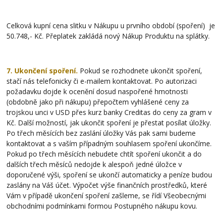
Celková kupní cena slitku v Nákupu u prvního období (spoření) je
50.748,- Kč. Přeplatek zakládá nový Nákup Produktu na splátky.
7. Ukončení spoření.
Pokud se rozhodnete ukončit spoření,
stačí nás telefonicky či e-mailem kontaktovat. Po autorizaci
požadavku dojde k ocenění dosud naspořené hmotnosti
(obdobně jako při nákupu) přepočtem vyhlášené ceny za
trojskou unci v USD přes kurz banky Creditas do ceny za gram v
Kč. Další možností, jak ukončit spoření je přestat posílat úložky.
Po třech měsících bez zaslání úložky Vás pak sami budeme
kontaktovat a s vaším případným souhlasem spoření ukončíme.
Pokud po třech měsících nebudete chtít spoření ukončit a do
dalších třech měsíců nedojde k alespoň jedné úložce v
doporučené výši, spoření se ukončí automaticky a peníze budou
zaslány na Váš účet. Výpočet výše finančních prostředků, které
Vám v případě ukončení spoření zašleme, se řídí Všeobecnými
obchodními podmínkami formou Postupného nákupu kovu.