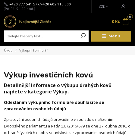
+420 777 541 577/+420 602 110 000
CZK
(Po-Pá, 9 - 20 hod.)
0
0 Kč
Menu
Úvod
Výkupní formulář
Výkup investičních kovů
Detailnější informace o výkupu drahých kovů
najdete v kategorie Výkup.
Odesláním výkupního formuláře souhlasíte se
zpracováním osobních údajů.
Zpracování osobních údajů provádíme v souladu s nařízením
Evropského parlamentu a Rady (EU) 2016/679 ze dne 27. dubna 2016, o
ochraně fyzických osob v souvislosti se zpracováním osobních údajů a