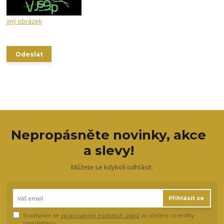
jiný obrázek
Nepropásněte novinky, akce
a slevy!
Můžete se kdykoli odhlásit.
Přihlásit se
Souhlasím se
zpracováním osobních údajů
za účelem rozesílky
newsletteru.