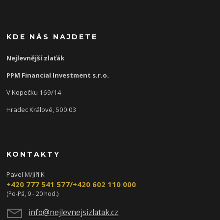
KDE NÁS NAJDETE
Nejlevnější zlaťák
PPM Financial Investment s.r.o.
V Kopečku 169/14
Hradec Králové, 500 03
KONTAKTY
Pavel M/Jiří K
+420 777 541 577/+420 602 110 000
(Po-Pá, 9 - 20 hod.)
info@nejlevnejsizlatak.cz