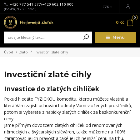
+420 777 541 577/+420 602 110 000
CZK
(Po-Pá, 9 - 20 hod.)
0
0 Kč
Menu
Úvod
Zlato
Investiční zlaté cihly
Investiční zlaté cihly
Investice do zlatých cihliček
Pokud hledáte FYZICKOU komoditu, kterou můžete vlastnit a
která Vám zajistí uchování hodnoty Vámi vložených prostředků,
potom si vyberete z nabídky zlatých cihliček za bezkonkurenční
ceny.
Jsme přímým dovozcem zlatých cihliček od renomovaných
německých a švýcarských sléváren, takže můžeme na 100%
garantovat jejich pravost a také jejich nejnižší cenu na trhu.