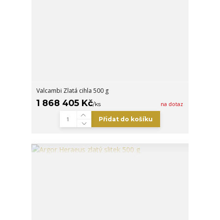
Valcambi Zlatá cihla 500 g
1 868 405 Kč
/
ks
na dotaz
Přidat do košíku