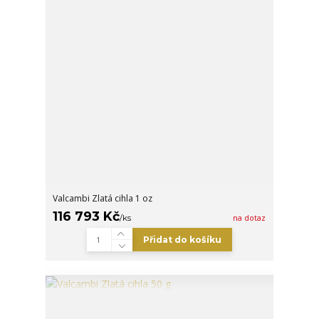
Valcambi Zlatá cihla 1 oz
116 793 Kč
/
ks
na dotaz
Přidat do košíku