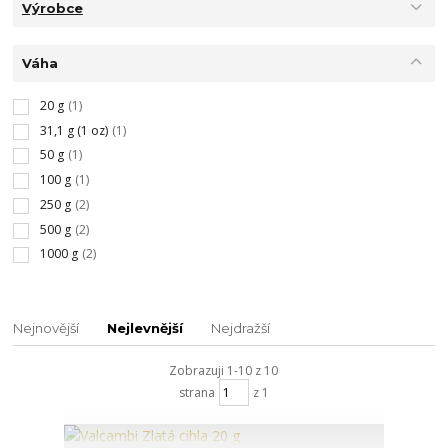
Výrobce
Váha
20 g
(1)
31,1 g (1 oz)
(1)
50 g
(1)
100 g
(1)
250 g
(2)
500 g
(2)
1000 g
(2)
Nejnovější
Nejlevnější
Nejdražší
Zobrazuji 1-10 z 10
strana
z 1