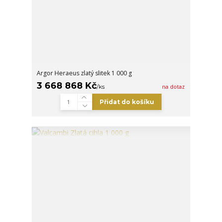
Argor Heraeus zlatý slitek 1 000 g
3 668 868 Kč
/
ks
na dotaz
Přidat do košíku