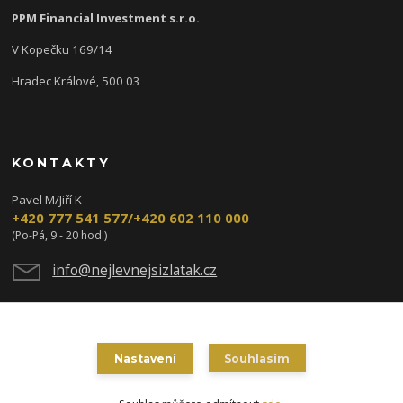
PPM Financial Investment s.r.o.
V Kopečku 169/14
Hradec Králové, 500 03
KONTAKTY
Pavel M/Jiří K
+420 777 541 577/+420 602 110 000
(Po-Pá, 9 - 20 hod.)
info@nejlevnejsizlatak.cz
Nastavení
Souhlasím