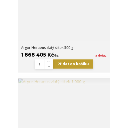
Argor Heraeus zlatý slitek 500 g
1 868 405 Kč
/
ks
na dotaz
Přidat do košíku