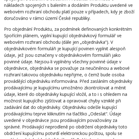
nákladech spojených s balením a dodáním Produktu uvedené ve
webovém rozhraní obchodu platí pouze v případech, kdy je zboží
doručováno v rámci území České republiky.
Pro objednání Produktu, za podmínek definovaných konkrétním
Spořícím plánem, vyplní kupující objednávkový formulář ve
webovém rozhraní obchodu (dále jen „objednávka“). V
objednávkovém formuláři je kupující povinen vyplnit alespoň
údaje, jež jsou označeny v objednávkovém formuláři jako
povinné údaje. Nejsou-li vyplněny všechny povinné údaje v
objednávce, objednávka se považuje za neučiněnou a webové
rozhraní takovou objednávku nepřijme, o čemž bude osoba
provádějící objednávku informována. Před zasláním objednávky
prodávajícímu je kupujícímu umožněno zkontrolovat a měnit
údaje, které do objednávky kupující vložil, a to i s ohledem na
možnost kupujícího zjišťovat a opravovat chyby vzniklé při
zadávání dat do objednávky. Objednávku odešle kupující
prodávajícímu teprve kliknutím na tlačítko „Odeslat“. Údaje
uvedené v objednávce jsou prodávajícím považovány za
správné. Prodávající neprodleně po obdržení objednávky toto
obdržení kupujícímu potvrdí elektronickou poštou, spolu se