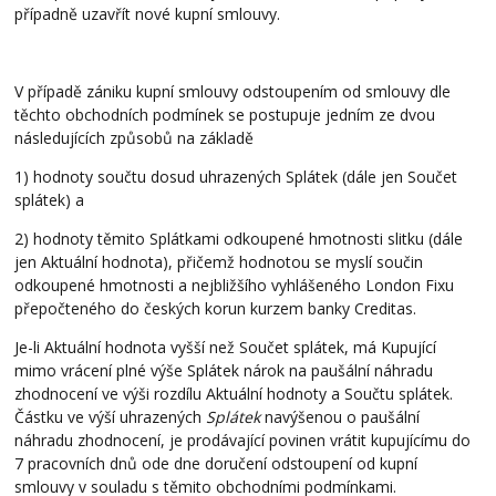
případně uzavřít nové kupní smlouvy.
V případě zániku kupní smlouvy odstoupením od smlouvy dle
těchto obchodních podmínek se postupuje jedním ze dvou
následujících způsobů na základě
1) hodnoty součtu dosud uhrazených Splátek (dále jen Součet
splátek) a
2) hodnoty těmito Splátkami odkoupené hmotnosti slitku (dále
jen Aktuální hodnota), přičemž hodnotou se myslí součin
odkoupené hmotnosti a nejbližšího vyhlášeného London Fixu
přepočteného do českých korun kurzem banky Creditas.
Je-li Aktuální hodnota vyšší než Součet splátek, má Kupující
mimo vrácení plné výše Splátek nárok na paušální náhradu
zhodnocení ve výši rozdílu Aktuální hodnoty a Součtu splátek.
Částku ve výší uhrazených
Splátek
navýšenou o paušální
náhradu zhodnocení, je prodávající povinen vrátit kupujícímu do
7 pracovních dnů ode dne doručení odstoupení od kupní
smlouvy v souladu s těmito obchodními podmínkami.