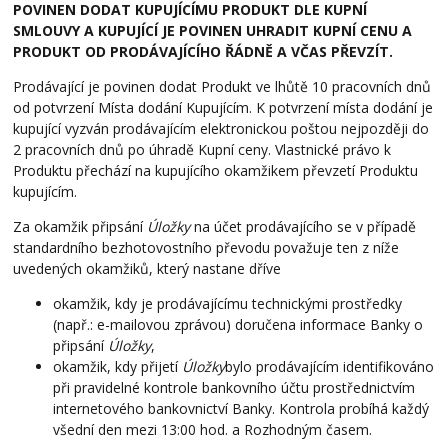
POVINEN DODAT KUPUJÍCÍMU PRODUKT DLE KUPNÍ
SMLOUVY A KUPUJÍCÍ JE POVINEN UHRADIT KUPNÍ CENU A
PRODUKT OD PRODÁVAJÍCÍHO ŘÁDNĚ A VČAS PŘEVZÍT.
Prodávající je povinen dodat Produkt ve lhůtě 10 pracovních dnů
od potvrzení Místa dodání Kupujícím. K potvrzení místa dodání je
kupující vyzván prodávajícím elektronickou poštou nejpozději do
2 pracovních dnů po úhradě Kupní ceny. Vlastnické právo k
Produktu přechází na kupujícího okamžikem převzetí Produktu
kupujícím.
Za okamžik připsání
Úložky
na účet prodávajícího se v případě
standardního bezhotovostního převodu považuje ten z níže
uvedených okamžiků, který nastane dříve
okamžik, kdy je prodávajícímu technickými prostředky
(např.: e-mailovou zprávou) doručena informace Banky o
připsání
Úložky
,
okamžik, kdy přijetí
Úložky
bylo prodávajícím identifikováno
při pravidelné kontrole bankovního účtu prostřednictvím
internetového bankovnictví Banky. Kontrola probíhá každý
všední den mezi 13:00 hod. a Rozhodným časem.