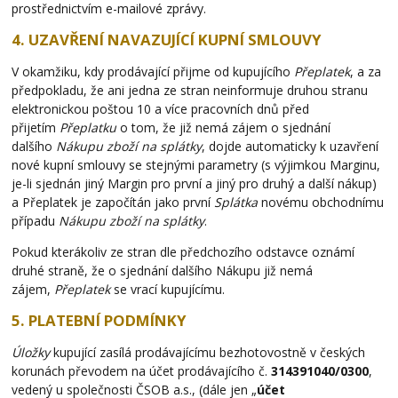
prostřednictvím e-mailové zprávy.
4. UZAVŘENÍ NAVAZUJÍCÍ KUPNÍ SMLOUVY
V okamžiku, kdy prodávající přijme od kupujícího
Přeplatek
, a za
předpokladu, že ani jedna ze stran neinformuje druhou stranu
elektronickou poštou 10 a více pracovních dnů před
přijetím
Přeplatku
o tom, že již nemá zájem o sjednání
dalšího
Nákupu zboží na splátky
, dojde automaticky k uzavření
nové kupní smlouvy se stejnými parametry (s výjimkou Marginu,
je-li sjednán jiný Margin pro první a jiný pro druhý a další nákup)
a Přeplatek je započítán jako první
Splátka
novému obchodnímu
případu
Nákupu zboží na splátky
.
Pokud kterákoliv ze stran dle předchozího odstavce oznámí
druhé straně, že o sjednání dalšího Nákupu již nemá
zájem,
Přeplatek
se vrací kupujícímu.
5. PLATEBNÍ PODMÍNKY
Úložky
kupující zasílá prodávajícímu bezhotovostně v českých
korunách převodem na účet prodávajícího č.
314391040/0300
,
vedený u společnosti ČSOB a.s., (dále jen „
účet