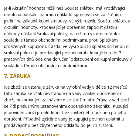
Je-li Aktuální hodnota nižší než Součet splátek, má Prodávající
nárok na paušální náhradu nákladů spojených se zajištěním
plnění na základě kupní smlouvy, ve výši rozdílu Součtu splátek a
Aktuální hodnoty. Prodávající je oprávněn započíst částku
náhrady nákladů/smluvní pokuty, na níž mu vznikne nárok v
souladu s těmito obchodními podmínkami, proti Splátkám
uhrazených kupujícím. Částku ve výši Součtu splátek sníženou o
smluvní pokutu je prodávající povinen vrátit kupujícímu do 7
pracovních dnů ode dne doručení odstoupení od kupní smlouvy v
souladu s těmito obchodními podmínkami.
7. ZÁRUKA
Na zboží se vztahuje záruka na výrobní vady v délce 12 měsíců,
tato záruka se však nevztahuje na vady vzniklé opotřebením
zboží, nesprávným zacházením se zbožím atp. Práva z vad zboží
se řídí příslušnými ustanoveními občanského zákoníku. Kupující
je povinen zboží prohlédnout bez zbytečného odkladu po jeho
doručení. Případně zjištěné vady je kupující povinen uplatnit u
prodávajícího bez zbytečného odkladu od jejich zjištění.
8. DODACÍ PODMÍNKY