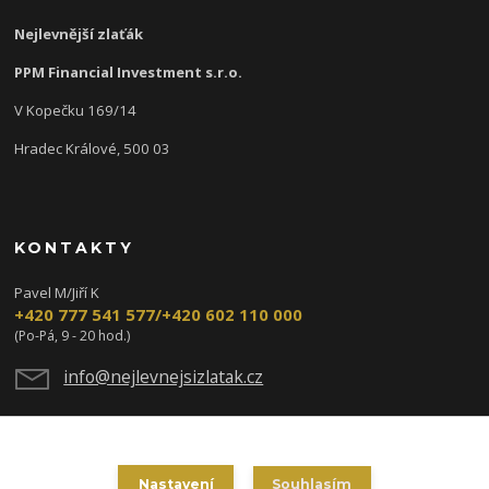
Nejlevnější zlaťák
PPM Financial Investment s.r.o.
V Kopečku 169/14
Hradec Králové, 500 03
KONTAKTY
Pavel M/Jiří K
+420 777 541 577/+420 602 110 000
(Po-Pá, 9 - 20 hod.)
info@nejlevnejsizlatak.cz
Nastavení
Souhlasím