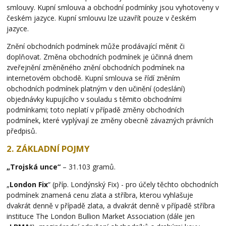
smlouvy. Kupní smlouva a obchodní podmínky jsou vyhotoveny v
českém jazyce. Kupní smlouvu lze uzavřít pouze v českém
jazyce.
Znění obchodních podmínek může prodávající měnit či
doplňovat. Změna obchodních podmínek je účinná dnem
zveřejnění změněného znění obchodních podmínek na
internetovém obchodě. Kupní smlouva se řídí zněním
obchodních podmínek platným v den učinění (odeslání)
objednávky kupujícího v souladu s těmito obchodními
podmínkami; toto neplatí v případě změny obchodních
podmínek, které vyplývají ze změny obecně závazných právních
předpisů.
2. ZÁKLADNÍ POJMY
„Trojská unce“
– 31.103 gramů.
„
London Fix
“ (příp. Londýnský Fix) - pro účely těchto obchodních
podmínek znamená cenu zlata a stříbra, kterou vyhlašuje
dvakrát denně v případě zlata, a dvakrát denně v případě stříbra
instituce The London Bullion Market Association (dále jen