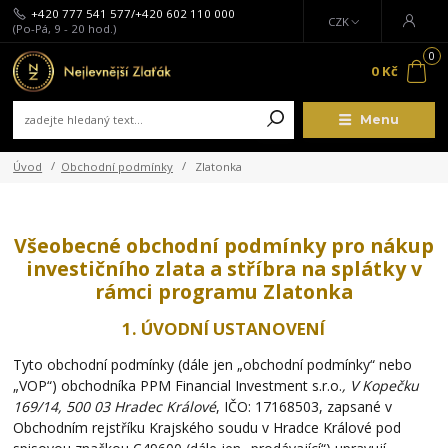
+420 777 541 577/+420 602 110 000
CZK
(Po-Pá, 9 - 20 hod.)
0
0 Kč
Menu
Úvod
Obchodní podmínky
Zlatonka
Všeobecné obchodní podmínky pro nákup
investičního zlata a stříbra na splátky v
rámci programu Zlatonka
1. ÚVODNÍ USTANOVENÍ
Tyto obchodní podmínky (dále jen „obchodní podmínky“ nebo
„VOP“) obchodníka PPM Financial Investment s.r.o.
, V Kopečku
169/14, 500 03 Hradec Králové
, IČO: 17168503, zapsané v
Obchodním rejstříku Krajského soudu v Hradce Králové pod