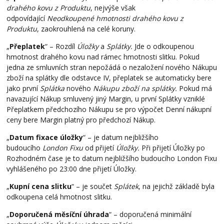
drahého kovu z Produktu
, nejvýše však
odpovídající
Neodkoupené hmotnosti drahého kovu z
Produktu
, zaokrouhlená na celé koruny.
„
Přeplatek
“ – Rozdíl
Úložky
a
Splátky.
Jde o odkoupenou
hmotnost drahého kovu nad rámec hmotnosti slitku. Pokud
jedna ze smluvních stran nepožádá o nezaložení nového Nákupu
zboží na splátky dle odstavce IV, přeplatek se automaticky bere
jako první
Splátka
nového
Nákupu zboží na splátky.
Pokud má
navazující Nákup smluvený jiný Margin, u první Splátky vzniklé
Přeplatkem předchozího Nákupu se pro výpočet Denní nákupní
ceny bere Margin platný pro předchozí Nákup.
„
Datum fixace úložky
“ – je datum nejbližšího
budoucího
London Fixu
od přijetí
Úložky.
Při přijetí Úložky po
Rozhodném čase je to datum nejbližšího budoucího London Fixu
vyhlášeného po 23:00 dne přijetí Úložky.
„
Kupní cena slitku
“ – je součet
Splátek
, na jejichž základě byla
odkoupena celá hmotnost slitku.
„
Doporučená měsíční úhrada
“ – doporučená minimální