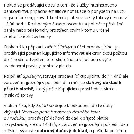
Pokud se prodávající dozví o tom, že služby internetového
bankovnictví, případně emailové notifikace o pohybech na účtu
nejsou funkční, provádí kontrolu plateb v každý takový den mezi
13:00 hod a Rozhodným časem osobně na pobočce příslušné
banky nebo telefonicky prostřednictvím k tomu určené
telefonické služby banky.
O okamžiku připsání každé
Úložky
na účet prodávajícího, je
prodávající povinen kupujícího informovat elektronickou poštou
do 4 hodin od zjištění této skutečnosti v souladu s výše
uvedenými pravidly kontroly plateb.
Po přijetí
Splátky
vystavuje prodávající kupujícímu do 14 dnů ale
zároveň nejpozději v poslední den měsíce
daňový doklad k
přijaté platbě
, který pošle Kupujícímu prostřednictvím e-
mailové zprávy.
V okamžiku, kdy
Splátkou
dojde k odkoupení do té doby
zbývající
Neodkoupené hmotnosti drahého kovu
z Produktu,
prodávající daňový doklad k přijaté platbě
nevystavuje, ale do 14 dnů, a zároveň nejpozději v poslední den
měsíce, vystaví
souhrnný daňový doklad,
a pošle Kupujícímu