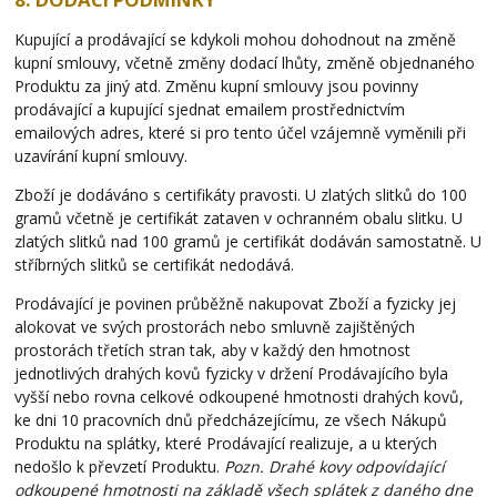
Kupující a prodávající se kdykoli mohou dohodnout na změně
kupní smlouvy, včetně změny dodací lhůty, změně objednaného
Produktu za jiný atd. Změnu kupní smlouvy jsou povinny
prodávající a kupující sjednat emailem prostřednictvím
emailových adres, které si pro tento účel vzájemně vyměnili při
uzavírání kupní smlouvy.
Zboží je dodáváno s certifikáty pravosti. U zlatých slitků do 100
gramů včetně je certifikát zataven v ochranném obalu slitku. U
zlatých slitků nad 100 gramů je certifikát dodáván samostatně. U
stříbrných slitků se certifikát nedodává.
Prodávající je povinen průběžně nakupovat Zboží a fyzicky jej
alokovat ve svých prostorách nebo smluvně zajištěných
prostorách třetích stran tak, aby v každý den hmotnost
jednotlivých drahých kovů fyzicky v držení Prodávajícího byla
vyšší nebo rovna celkové odkoupené hmotnosti drahých kovů,
ke dni 10 pracovních dnů předcházejícímu, ze všech Nákupů
Produktu na splátky, které Prodávající realizuje, a u kterých
nedošlo k převzetí Produktu.
Pozn. Drahé kovy odpovídající
odkoupené hmotnosti na základě všech splátek z daného dne