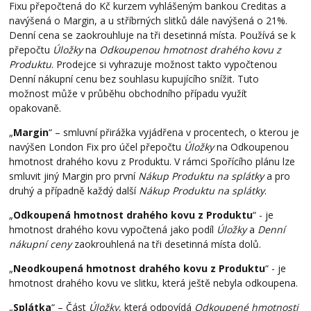
Fixu přepočtená do Kč kurzem vyhlášeným bankou Creditas a
navýšená o Margin, a u stříbrných slitků dále navýšená o 21%.
Denní cena se zaokrouhluje na tři desetinná místa. Používá se k
přepočtu
Úložky
na
Odkoupenou hmotnost drahého kovu z
Produktu
. Prodejce si vyhrazuje možnost takto vypočtenou
Denní nákupní cenu bez souhlasu kupujícího snížit. Tuto
možnost může v průběhu obchodního případu využít
opakovaně.
„
Margin
“ – smluvní přirážka vyjádřena v procentech, o kterou je
navýšen London Fix pro účel přepočtu
Úložky
na Odkoupenou
hmotnost drahého kovu z Produktu. V rámci Spořícího plánu lze
smluvit jiný Margin pro první
Nákup Produktu na splátky
a pro
druhý a případně každý další
Nákup Produktu na splátky
.
„
Odkoupená hmotnost drahého kovu z Produktu
“ - je
hmotnost drahého kovu vypočtená jako podíl
Úložky
a
Denní
nákupní ceny
zaokrouhlená na tři desetinná místa dolů.
„
Neodkoupená hmotnost drahého kovu z Produktu
“ - je
hmotnost drahého kovu ve slitku, která ještě nebyla odkoupena.
„
Splátka
“ – Část
Úložky
, která odpovídá
Odkoupené hmotnosti