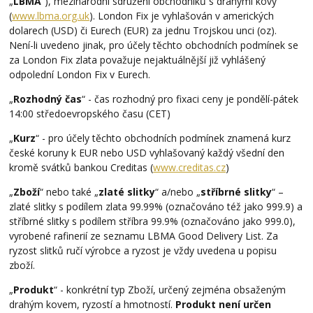
„
LBMA
“), mezinárodní sdružení obchodníků s drahými kovy
(
www.lbma.org.uk
). London Fix je vyhlašován v amerických
dolarech (USD) či Eurech (EUR) za jednu Trojskou unci (oz).
Není-li uvedeno jinak, pro účely těchto obchodních podmínek se
za London Fix zlata považuje nejaktuálnější již vyhlášený
odpolední London Fix v Eurech.
„
Rozhodný čas
“ - čas rozhodný pro fixaci ceny je pondělí-pátek
14:00 středoevropského času (CET)
„
Kurz
“ - pro účely těchto obchodních podmínek znamená kurz
české koruny k EUR nebo USD vyhlašovaný každý všední den
kromě svátků bankou Creditas (
www.creditas.cz
)
„
Zboží
“ nebo také „
zlaté slitky
“ a/nebo „
stříbrné slitky
“ –
zlaté slitky s podílem zlata 99.99% (označováno též jako 999.9) a
stříbrné slitky s podílem stříbra 99.9% (označováno jako 999.0),
vyrobené rafinerií ze seznamu LBMA Good Delivery List. Za
ryzost slitků ručí výrobce a ryzost je vždy uvedena u popisu
zboží.
„
Produkt
“ - konkrétní typ Zboží, určený zejména obsaženým
drahým kovem, ryzostí a hmotností.
Produkt není určen