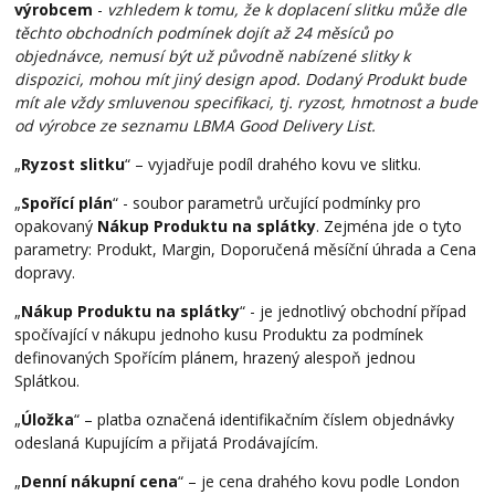
výrobcem
-
vzhledem k tomu, že k doplacení slitku může dle
těchto obchodních podmínek dojít až 24 měsíců po
objednávce, nemusí být už původně nabízené slitky k
dispozici, mohou mít jiný design apod. Dodaný Produkt bude
mít ale vždy smluvenou specifikaci, tj. ryzost, hmotnost a bude
od výrobce ze seznamu LBMA Good Delivery List.
„
Ryzost slitku
“ – vyjadřuje podíl drahého kovu ve slitku.
„
Spořící plán
“ - soubor parametrů určující podmínky pro
opakovaný
Nákup Produktu na splátky
. Zejména jde o tyto
parametry: Produkt, Margin, Doporučená měsíční úhrada a Cena
dopravy.
„
Nákup Produktu na splátky
“ - je jednotlivý obchodní případ
spočívající v nákupu jednoho kusu Produktu za podmínek
definovaných Spořícím plánem, hrazený alespoň jednou
Splátkou.
„
Úložka
“ – platba označená identifikačním číslem objednávky
odeslaná Kupujícím a přijatá Prodávajícím.
„
Denní nákupní cena
“ – je cena drahého kovu podle London