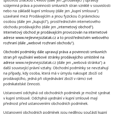
spisovou značkou C49600 (dále jen „prodávající“) upravují
vzájemná práva a povinnosti smluvních stran vzniklé v souvislosti
nebo na základě kupní smlouvy (dále jen „kupní smlouva“)
uzavírané mezi Prodávajícím a jinou fyzickou či právnickou
osobou (dále jen „kupující“), prostřednictvím internetového
obchodu prodávajícího (dále jen „in
ternetový obchod“).
Internetový obchod je prodávajícím provozován na internetové
adrese www.nejlevnejsizlatak.cz a to prostřednictvím webového
rozhraní (dále „webové rozhraní obchodu“).
Obchodní podmínky dále upravují práva a povinnosti smluvních
stran při využívání webové stránky prodávajícího umístěné na
adrese
www.nejlevnejsizlatak.cz (dále jen „webová stránka“) a
další související právní vztahy. Obchodní podmínky se nevztahují
na případy, kdy osoba, která má v úmyslu nakoupit zboží od
prodávajícího, jedná při objednávání zboží v rámci své
podnikatelské činnosti.
Ustanovení odchylná od obchodních podmínek je možné sjednat
v kupní smlouvě. Odchylná ujednání v kupní smlouvě mají
přednost před ustanoveními obchodních podmínek.
Ustanovení obchodních podmínek jsou nedílnou součástí kupní