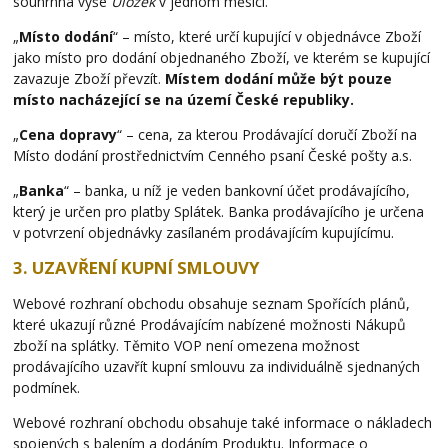
souhrnná výše
Úložek
v jednom měsíci.
„
Místo dodání
“ – místo, které určí kupující v objednávce Zboží
jako místo pro dodání objednaného Zboží, ve kterém se kupující
zavazuje Zboží převzít.
Místem dodání může být pouze
místo nacházející se na území České republiky.
„
Cena dopravy
“ – cena, za kterou Prodávající doručí Zboží na
Místo dodání prostřednictvím Cenného psaní České pošty a.s.
„
Banka
“ – banka, u níž je veden bankovní účet prodávajícího,
který je určen pro platby Splátek. Banka prodávajícího je určena
v potvrzení objednávky zasílaném prodávajícím kupujícímu.
3. UZAVŘENÍ KUPNÍ SMLOUVY
Webové rozhraní obchodu obsahuje seznam Spořících plánů,
které ukazují různé Prodávajícím nabízené možnosti Nákupů
zboží na splátky. Těmito VOP není omezena možnost
prodávajícího uzavřít kupní smlouvu za individuálně sjednaných
podmínek.
Webové rozhraní obchodu obsahuje také informace o nákladech
spojených s balením a dodáním Produktu. Informace o