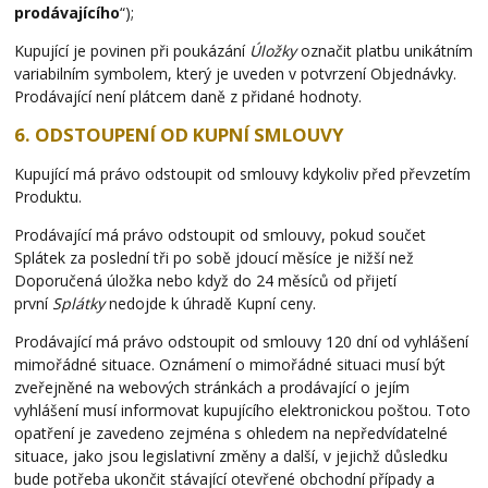
prodávajícího
“);
Kupující je povinen při poukázání
Úložky
označit platbu unikátním
variabilním symbolem, který je uveden v potvrzení Objednávky.
Prodávající není plátcem daně z přidané hodnoty.
6. ODSTOUPENÍ OD KUPNÍ SMLOUVY
Kupující má právo odstoupit od smlouvy kdykoliv před převzetím
Produktu.
Prodávající má právo odstoupit od smlouvy, pokud součet
Splátek za poslední tři po sobě jdoucí měsíce je nižší než
Doporučená úložka nebo když do 24 měsíců od přijetí
první
Splátky
nedojde k úhradě Kupní ceny.
Prodávající má právo odstoupit od smlouvy 120 dní od vyhlášení
mimořádné situace. Oznámení o mimořádné situaci musí být
zveřejněné na webových stránkách a prodávající o jejím
vyhlášení musí informovat kupujícího elektronickou poštou. Toto
opatření je zavedeno zejména s ohledem na nepředvídatelné
situace, jako jsou legislativní změny a další, v jejichž důsledku
bude potřeba ukončit stávající otevřené obchodní případy a