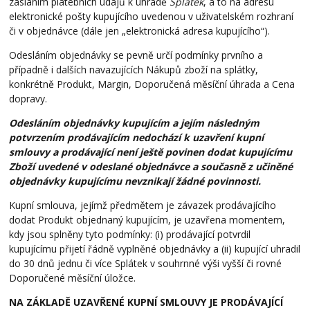
zasláním platebních údajů k úhradě
Splátek
, a to na adresu
elektronické pošty kupujícího uvedenou v uživatelském rozhraní
či v objednávce (dále jen „elektronická adresa kupujícího“).
Odesláním objednávky se pevně určí podmínky prvního a
případně i dalších navazujících Nákupů zboží na splátky,
konkrétně Produkt, Margin, Doporučená měsíční úhrada a Cena
dopravy.
Odesláním objednávky kupujícím a jejím následným
potvrzením prodávajícím nedochází k uzavření kupní
smlouvy a prodávající není ještě povinen dodat kupujícímu
Zboží uvedené v odeslané objednávce a současně z učiněné
objednávky kupujícímu nevznikají žádné povinnosti.
Kupní smlouva, jejímž předmětem je závazek prodávajícího
dodat Produkt objednaný kupujícím, je uzavřena momentem,
kdy jsou splněny tyto podmínky: (i) prodávající potvrdil
kupujícímu přijetí řádně vyplněné objednávky a (ii) kupující uhradil
do 30 dnů jednu či více Splátek v souhrnné výši vyšší či rovné
Doporučené měsíční úložce.
NA ZÁKLADĚ UZAVŘENÉ KUPNÍ SMLOUVY JE PRODÁVAJÍCÍ