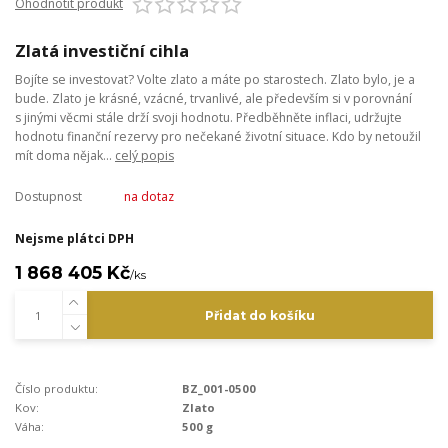
Ohodnotit produkt
Zlatá investiční cihla
Bojíte se investovat? Volte zlato a máte po starostech. Zlato bylo, je a
bude. Zlato je krásné, vzácné, trvanlivé, ale především si v porovnání
s jinými věcmi stále drží svoji hodnotu. Předběhněte inflaci, udržujte
hodnotu finanční rezervy pro nečekané životní situace. Kdo by netoužil
mít doma nějak...
celý popis
Dostupnost
na dotaz
Nejsme plátci DPH
1 868 405 Kč
/
ks
Přidat do košíku
Číslo produktu:
BZ_001-0500
Kov:
Zlato
Váha:
500 g