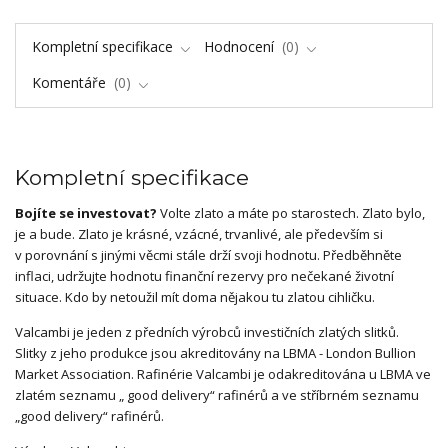
Kompletní specifikace
Hodnocení
0
Komentáře
0
Kompletní specifikace
Bojíte se investovat?
Volte zlato a máte po starostech. Zlato bylo,
je a bude. Zlato je krásné, vzácné, trvanlivé, ale především si
v porovnání s jinými věcmi stále drží svoji hodnotu. Předběhněte
inflaci, udržujte hodnotu finanční rezervy pro nečekané životní
situace. Kdo by netoužil mít doma nějakou tu zlatou cihličku.
Valcambi je jeden z předních výrobců investičních zlatých slitků.
Slitky z jeho produkce jsou akreditovány na LBMA - London Bullion
Market Association. Rafinérie Valcambi je odakreditována u LBMA ve
zlatém seznamu „ good delivery“ rafinérů a ve stříbrném seznamu
„good delivery“ rafinérů.