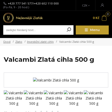
+420 777 541 577/+420 602 110 000
CZK
(Po-Pá, 9 - 20 hod.)
0
0 Kč
Menu
Úvod
Zlato
Investiční zlaté cihly
Valcambi Zlatá cihla 500 g
Valcambi Zlatá cihla 500 g