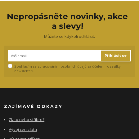
Nepropásněte novinky, akce
a slevy!
Můžete se kdykoli odhlásit.
Přihlásit se
Souhlasím se
zpracováním osobních údajů
za účelem rozesílky
newsletteru.
ZAJÍMAVÉ ODKAZY
Zlato nebo stříbro?
Vývoj cen zlata