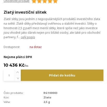
Ohodnotit produkt
Zlatý investiční slitek
Zlaté slitky jsou jedním z nejpopulárnějších produktů investičního zlata
na světě. Zlaté slitky představují ověřenou a stabilní investici. Slitky o
hmotnosti 2,5 g patří mezi menší slitky, které spíše než jako investice
jsou vhodné jako dárek nejen pro blízké osoby, ale také pro obchodní
partnery, f...
celý popis
Dostupnost
na dotaz
Nejsme plátci DPH
10 436 Kč
/
ks
Přidat do košíku
Číslo produktu:
RG100003
Kov:
Zlato
Váha:
2,5 g