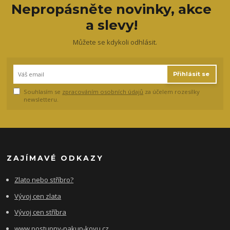
Nepropásněte novinky, akce
a slevy!
Můžete se kdykoli odhlásit.
Přihlásit se
Souhlasím se
zpracováním osobních údajů
za účelem rozesílky
newsletteru.
ZAJÍMAVÉ ODKAZY
Zlato nebo stříbro?
Vývoj cen zlata
Vývoj cen stříbra
www.postupny-nakup-kovu.cz