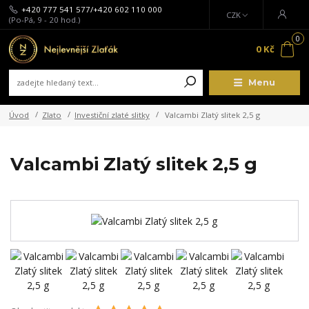
+420 777 541 577/+420 602 110 000
CZK
(Po-Pá, 9 - 20 hod.)
0
0 Kč
Menu
Úvod
Zlato
Investiční zlaté slitky
Valcambi Zlatý slitek 2,5 g
Valcambi Zlatý slitek 2,5 g