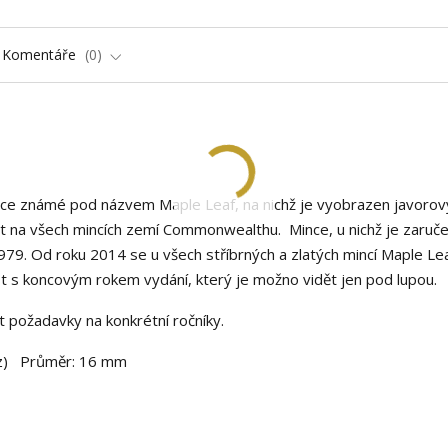
Komentáře
0
nce známé pod názvem Maple Leaf, na nichž je vyobrazen javorový 
í být na všech mincích zemí Commonwealthu. Mince, u nichž je zaru
979. Od roku 2014 se u všech stříbrných a zlatých mincí Maple Le
st s koncovým rokem vydání, který je možno vidět jen pod lupou.
it požadavky na konkrétní ročníky.
 oz) Průměr: 16 mm