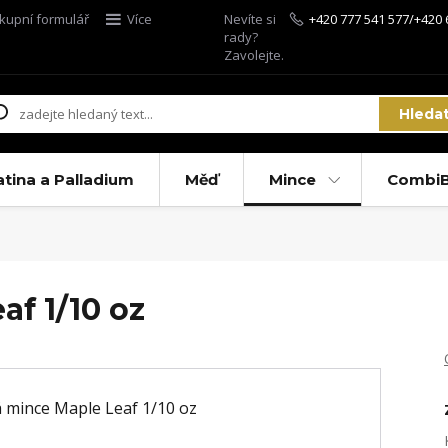
kupní formulář
Více
Nevíte si
+420 777 541 577/+420 
rady?
Zavolejte.
Hleda
atina a Palladium
Měď
Mince
CombiB
af 1/10 oz