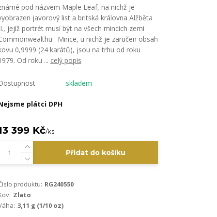
známé pod názvem Maple Leaf, na nichž je
vyobrazen javorový list a britská královna Alžběta
II., jejíž portrét musí být na všech mincích zemí
Commonwealthu. Mince, u nichž je zaručen obsah
kovu 0,9999 (24 karátů), jsou na trhu od roku
1979. Od roku ...
celý popis
Dostupnost
skladem
Nejsme plátci DPH
13 399 Kč
/
ks
Přidat do košíku
Číslo produktu:
RG240550
Kov:
Zlato
Váha:
3,11 g (1/10 oz)