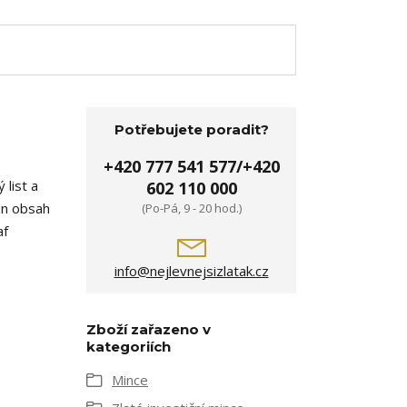
Potřebujete poradit?
+420 777 541 577/+420
list a
602 110 000
čen obsah
(Po-Pá, 9 - 20 hod.)
af
info@nejlevnejsizlatak.cz
Zboží zařazeno v
kategoriích
Mince