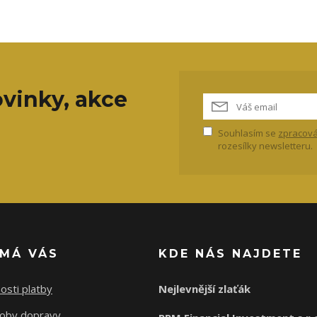
vinky, akce
Souhlasím se
zpracová
rozesílky newsletteru.
ÍMÁ VÁS
KDE NÁS NAJDETE
osti platby
Nejlevnější zlaťák
oby dopravy