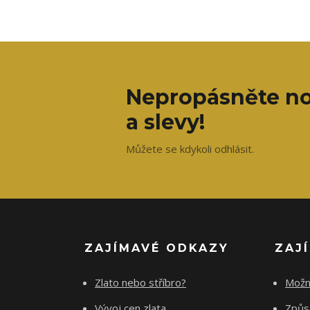
Nepropásněte no
a slevy!
Můžete se kdykoli odhlásit.
ZAJÍMAVÉ ODKAZY
ZAJ
Zlato nebo stříbro?
Možn
Vývoj cen zlata
Způs