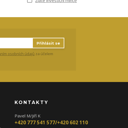
Zlaté investiční mince
Přihlásit se
ním osobních údajů
za účelem
KONTAKTY
Pavel M/Jiří K
+420 777 541 577/+420 602 110