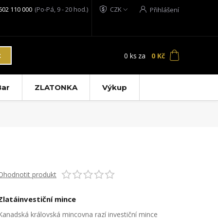
602 110 000
(Po-Pá, 9 - 20 hod.)
CZK
Přihlášení
0
ks
za
0 Kč
t
ar
ZLATONKA
Výkup
Ohodnotit produkt
Zlatáinvestiční mince
Kanadská královská mincovna razí investiční mince