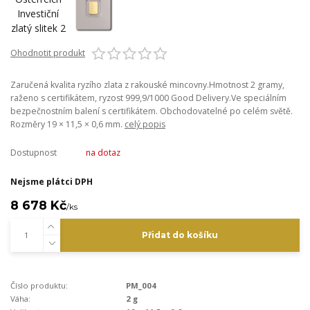
Ohodnotit produkt
Zaručená kvalita ryzího zlata z rakouské mincovny.Hmotnost 2 gramy,
raženo s certifikátem, ryzost 999,9/1000 Good Delivery.Ve speciálním
bezpečnostním balení s certifikátem. Obchodovatelné po celém světě.
Rozměry 19 × 11,5 × 0,6 mm.
celý popis
Dostupnost
na dotaz
Nejsme plátci DPH
8 678 Kč
/
ks
Přidat do košíku
Číslo produktu:
PM_004
Váha:
2 g