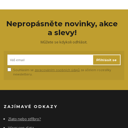
Nepropásněte novinky, akce
a slevy!
Můžete se kdykoli odhlásit.
Přihlásit se
Souhlasím se
zpracováním osobních údajů
za účelem rozesílky
newsletteru.
ZAJÍMAVÉ ODKAZY
Zlato nebo stříbro?
Vývoj cen zlata