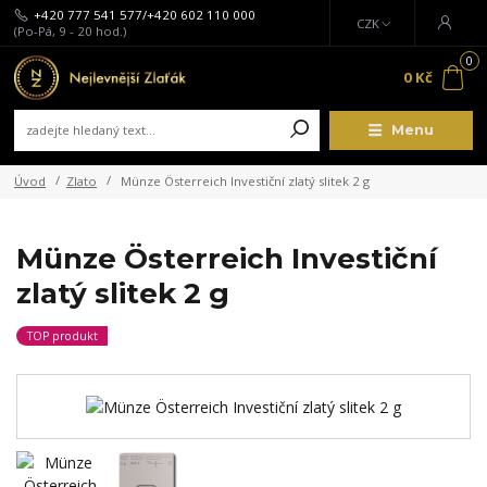
+420 777 541 577/+420 602 110 000
CZK
(Po-Pá, 9 - 20 hod.)
0
0 Kč
Menu
Úvod
Zlato
Münze Österreich Investiční zlatý slitek 2 g
Münze Österreich Investiční
zlatý slitek 2 g
TOP produkt