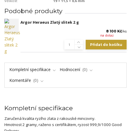
Velikost:
19 × 11,5 × 0,6 mm
Podobné produkty
Argor Heraeus Zlatý slitek 2 g
8 100 Kč
/
ks
na dotaz
Přidat do košíku
Kompletní specifikace
Hodnocení
0
Komentáře
0
Kompletní specifikace
Zaručená kvalita ryzího zlata z rakouské mincovny.
Hmotnost 2 gramy, raženo s certifikátem, ryzost 999,9/1000 Good
Delivery.