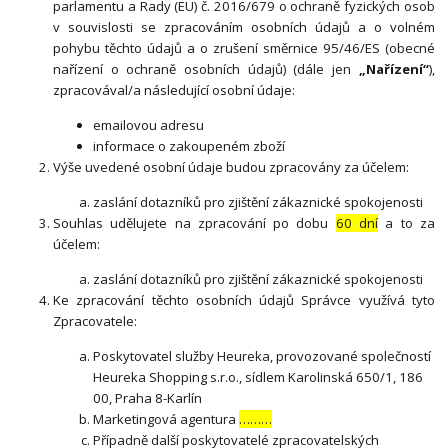
parlamentu a Rady (EU) č. 2016/679 o ochraně fyzických osob
v souvislosti se zpracováním osobních údajů a o volném
pohybu těchto údajů a o zrušení směrnice 95/46/ES (obecné
nařízení o ochraně osobních údajů) (dále jen
„Nařízení“
),
zpracovával/a následující osobní údaje:
emailovou adresu
informace o zakoupeném zboží
Výše uvedené osobní údaje budou zpracovány za účelem:
zaslání dotazníků pro zjištění zákaznické spokojenosti
Souhlas udělujete na zpracování po dobu
60 dní
a to za
účelem:
zaslání dotazníků pro zjištění zákaznické spokojenosti
Ke zpracování těchto osobních údajů Správce využívá tyto
Zpracovatele:
Poskytovatel služby Heureka, provozované společností
Heureka Shopping s.r.o., sídlem Karolinská 650/1, 186
00, Praha 8-Karlín
Marketingová agentura
………
Případně další poskytovatelé zpracovatelských