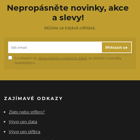
Nepropásněte novinky, akce
a slevy!
Můžete se kdykoli odhlásit.
Přihlásit se
Souhlasím se
zpracováním osobních údajů
za účelem rozesílky
newsletteru.
ZAJÍMAVÉ ODKAZY
Zlato nebo stříbro?
Vývoj cen zlata
Vývoj cen stříbra