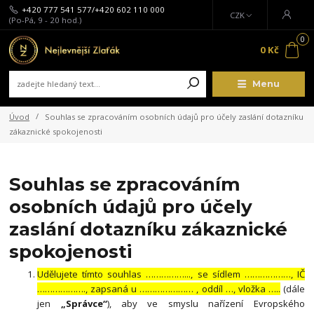
+420 777 541 577/+420 602 110 000
CZK
(Po-Pá, 9 - 20 hod.)
0
0 Kč
Menu
Úvod
Souhlas se zpracováním osobních údajů pro účely zaslání dotazníku
zákaznické spokojenosti
Souhlas se zpracováním
osobních údajů pro účely
zaslání dotazníku zákaznické
spokojenosti
Udělujete tímto souhlas ……………..., se sídlem ………………, IČ
………………., zapsaná u ………………… , oddíl …, vložka …..
(dále
jen
„Správce“
), aby ve smyslu nařízení Evropského