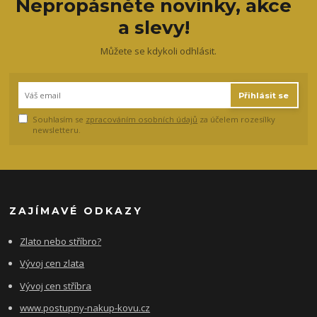
Nepropásněte novinky, akce
a slevy!
Můžete se kdykoli odhlásit.
Přihlásit se
Souhlasím se
zpracováním osobních údajů
za účelem rozesílky
newsletteru.
ZAJÍMAVÉ ODKAZY
Zlato nebo stříbro?
Vývoj cen zlata
Vývoj cen stříbra
www.postupny-nakup-kovu.cz