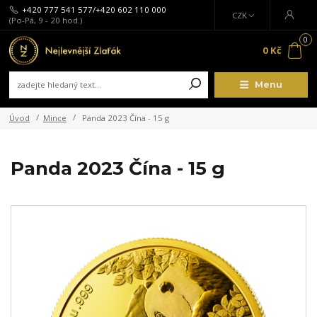
+420 777 541 577/+420 602 110 000
CZK
(Po-Pá, 9 - 20 hod.)
0
0 Kč
Menu
Úvod
Mince
Panda 2023 Čína - 15 g
Panda 2023 Čína - 15 g