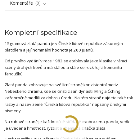
Komentáře
0
Kompletní specifikace
15gramová zlatá panda je v Čínské lidové republice zákonným
platidlem a její nominální hodnota je 200 jüanů.
Od prvního vydání v roce 1982 se etablovala jako klasika v rámci
scény drahých kovů a má stálou a stále se rozšiřující komunitu
fanoušků.
Zlatá panda zobrazuje na své lícní straně konzistentní motiv
Nebeského chrámu, kde se čínští císaři dynastií Ming a Čching
každoročně modlili za dobrou úrodu. Na této straně najdete také rok
ražby a název země "Čínská lidová republika" napsaný čínskými
písmeny.
Na rubové straně je každoročně střídavě vyobrazena panda, vedle
je uvedena hmotnost, ryzost a chemická značka zlata.