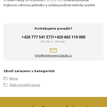
S rokem ražby 2016 přestala Čínská lidová banka používat
trojkovou váhovou jednotku a začala používat metrický systém.
Potřebujete poradit?
+420 777 541 577/+420 602 110 000
(Po-Pá, 9 - 20 hod.)
info@nejlevnejsizlatak.cz
Zboží zařazeno v kategoriích
Mince
Zlaté investiční mince