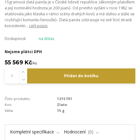
15gramová zlatá panda je v Čínské lidové republice zákonným platidlem
a její nominální hodnota je 200 jüanů. Od prvního vydání v roce 1982 se
etablovala jako klasika v rámci scény drahých kovů a má stálou a stále se
rozšiřující komunitu fanoušků. Zlatá panda zobrazuje na své lícní straně
konzistentn...
celý popis
Dostupnost
na dotaz
Nejsme plátci DPH
55 569 Kč
/
ks
Přidat do košíku
Číslo produktu:
1215701
Kov:
Zlato
Váha:
15 g
Kompletní specifikace
Hodnocení
0