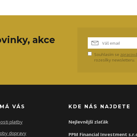
vinky, akce
Souhlasím se
zpracová
rozesílky newsletteru.
ÍMÁ VÁS
KDE NÁS NAJDETE
osti platby
Nejlevnější zlaťák
oby dopravy
PPM Financial Investment s.r.