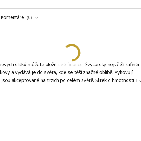
Komentáře
0
iových slitků můžete uložit své finance. Švýcarský největší rafinér
ovy a vydává je do světa, kde se těší značné oblibě. Vyhovují
sou akceptované na trzích po celém světě. Slitek o hmotnosti 1 