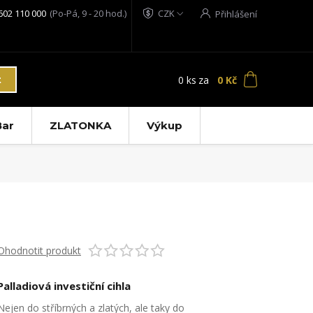
602 110 000
(Po-Pá, 9 - 20 hod.)
CZK
Přihlášení
0
ks
za
0 Kč
t
ar
ZLATONKA
Výkup
Ohodnotit produkt
Palladiová investiční cihla
Nejen do stříbrných a zlatých, ale taky do