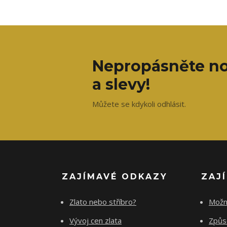
Nepropásněte no
a slevy!
Můžete se kdykoli odhlásit.
ZAJÍMAVÉ ODKAZY
ZAJ
Zlato nebo stříbro?
Možn
Vývoj cen zlata
Způs