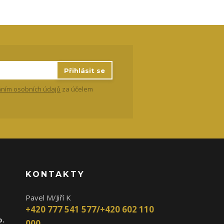
Přihlásit se
ním osobních údajů
za účelem
KONTAKTY
Pavel M/Jiří K
+420 777 541 577/+420 602 110
o.
000