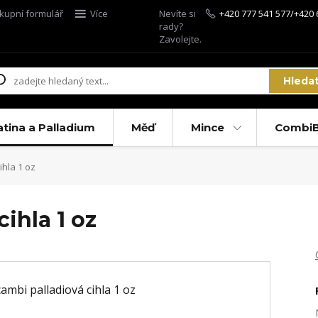
kupní formulář
Více
Nevíte si
+420 777 541 577/+420 
rady?
Zavolejte.
Hleda
atina a Palladium
Měď
Mince
CombiB
ihla 1 oz
ihla 1 oz