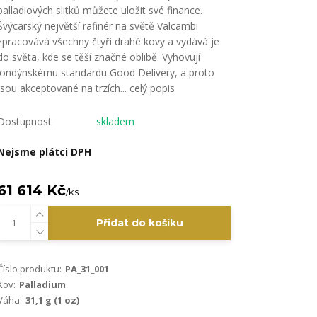
palladiových slitků můžete uložit své finance.
Švýcarský největší rafinér na světě Valcambi
zpracovává všechny čtyři drahé kovy a vydává je
do světa, kde se těší značné oblibě. Vyhovují
londýnskému standardu Good Delivery, a proto
jsou akceptované na trzích...
celý popis
Dostupnost
skladem
Nejsme plátci DPH
61 614 Kč
/
ks
Přidat do košíku
Číslo produktu:
PA_31_001
Kov:
Palladium
Váha:
31,1 g (1 oz)